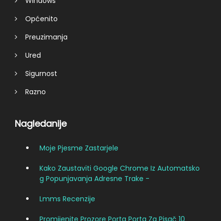
Windows
Općenito
Preuzimanja
Ured
Sigurnost
Razno
Nagledanije
Moje Pjesme Zastarjele
Kako Zaustaviti Google Chrome Iz Automatsko
G Popunjavanja Adresne Trake -
Lmms Recenzije
Promijenite Prozore Porta Porta Za Pisač 10