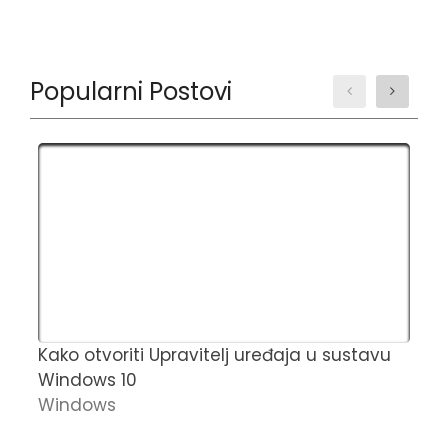
Popularni Postovi
Kako otvoriti Upravitelj uređaja u sustavu
S
Windows 10
u
Windows
S