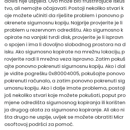
dows nije uspjela. Ovo može biti frustrirajuće iskus
tvo, ali nemojte očajavati. Postoji nekoliko stvari k
oje možete učiniti da riješite problem i ponovno p
okrenete sigurnosnu kopiju. Najprije provjerite je li
problem u rezervnom odredištu. Ako sigurnosno k
opirate na vanjski tvrdi disk, provjerite je li ispravn
o spojen i ima li dovoljno slobodnog prostora na d
isku. Ako sigurnosno kopirate na mrežnu lokaciju, p
rovjerite radi li mrežna veza ispravno. Zatim pokuš
ajte ponovno pokrenuti sigurnosnu kopiju. Ako i dal
je vidite pogrešku 0x80004005, pokušajte ponovo
pokrenuti računalo, a zatim ponovno pokrenuti sig
urnosnu kopiju. Ako i dalje imate problema, postoji
još nekoliko stvari koje možete pokušati, poput pro
mjene odredišta sigurnosnog kopiranja ili korišten
ja drugog alata za sigurnosno kopiranje. Ali ako ni
šta drugo ne uspije, uvijek se možete obratiti Micr
osoftovoj podršci za pomoć.