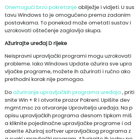
Onemogući brzo pokretanje
obilježje i vidjeti. U sus
tavu Windows to je omogućeno prema zadanim
postavkama. To ponekad može ometati sustav i
uzrokovati oštećenje zaglavlja skupa.
Ažurirajte uređaj D
rijeke
Neispravni upravljački programi mogu uzrokovati
probleme. Iako Windows Update ažurira sve upra
vljačke programe, možete ih ažurirati i ručno ako
prethodni korak nije pomogao.
Do
ažuriranje upravljačkih programa uređaja
, priti
snite Win + R i otvorite prozor Pokreni. Upišite dev
mgmt.msc za otvaranje Upravitelja uređaja. Na p
opisu upravljačkih programa desnom tipkom miš
a kliknite pojedinačne upravljačke programe i od
aberite Ažuriraj softver upravljačkog programa z
a svaki upravljački program. Ažurirajte ih jednu po