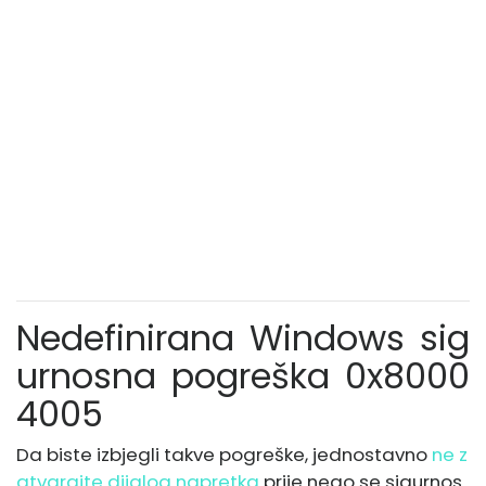
Nedefinirana Windows sig
urnosna pogreška 0x8000
4005
Da biste izbjegli takve pogreške, jednostavno
ne z
atvarajte dijalog napretka
prije nego se sigurnos