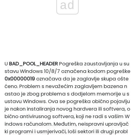
ad
U
BAD_POOL_HEADER
Pogreška zaustavljanja u su
stavu Windows 10/8/7 označena kodom pogreške
0x00000019
označava da je zaglavlje skupa ošte
ćeno. Problem s nevažećim zaglavljem bazena n
astao je zbog problema s dodjelom memorije u s
ustavu Windows. Ova se pogreška obično pojavlju
je nakon instaliranja novog hardvera ili softvera, o
bično antivirusnog softvera, koji ne radi s vašim W
indows računalom. Međutim, neispravni upravljač
ki programi i usmjerivači, loši sektori ili drugi probl