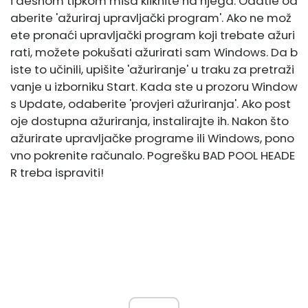
i desnom tipkom miša kliknite na njega. Odatle od
aberite 'ažuriraj upravljački program'. Ako ne mož
ete pronaći upravljački program koji trebate ažuri
rati, možete pokušati ažurirati sam Windows. Da b
iste to učinili, upišite 'ažuriranje' u traku za pretraži
vanje u izborniku Start. Kada ste u prozoru Window
s Update, odaberite 'provjeri ažuriranja'. Ako post
oje dostupna ažuriranja, instalirajte ih. Nakon što
ažurirate upravljačke programe ili Windows, pono
vno pokrenite računalo. Pogrešku BAD POOL HEADE
R treba ispraviti!