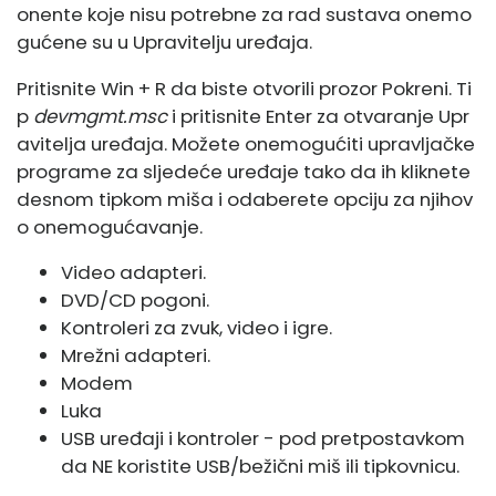
onente koje nisu potrebne za rad sustava onemo
gućene su u Upravitelju uređaja.
Pritisnite Win + R da biste otvorili prozor Pokreni. Ti
p
devmgmt.msc
i pritisnite Enter za otvaranje Upr
avitelja uređaja. Možete onemogućiti upravljačke
programe za sljedeće uređaje tako da ih kliknete
desnom tipkom miša i odaberete opciju za njihov
o onemogućavanje.
Video adapteri.
DVD/CD pogoni.
Kontroleri za zvuk, video i igre.
Mrežni adapteri.
Modem
Luka
USB uređaji i kontroler - pod pretpostavkom
da NE koristite USB/bežični miš ili tipkovnicu.